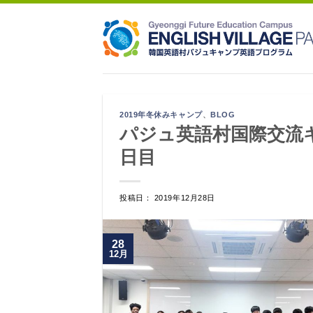
Skip
to
content
2019年冬休みキャンプ
、
BLOG
パジュ英語村国際交流キ
日目
投稿日： 2019年12月28日
28
12月