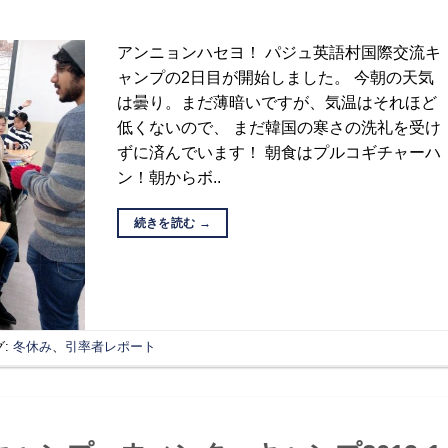
アンニョンハセヨ！ パジュ英語村国際交流キ
ャンプの2日目が開始しました。 今朝の天気
は曇り。まだ薄暗いですが、気温はそれほど
低くないので、 まだ韓国の寒さの洗礼を受け
ずに済んでいます！ 朝食はプルコギチャーハ
ン！朝からボ..
続きを読む
→
グ:
冬休み
、
引率者レポート