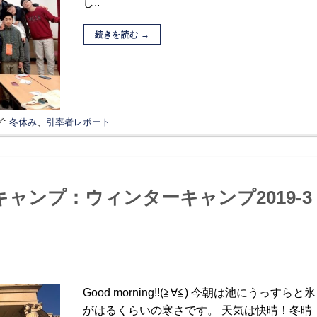
し..
続きを読む
→
グ:
冬休み
、
引率者レポート
ャンプ：ウィンターキャンプ2019-3
Good morning!!(≧∀≦) 今朝は池にうっすらと氷
がはるくらいの寒さです。 天気は快晴！冬晴