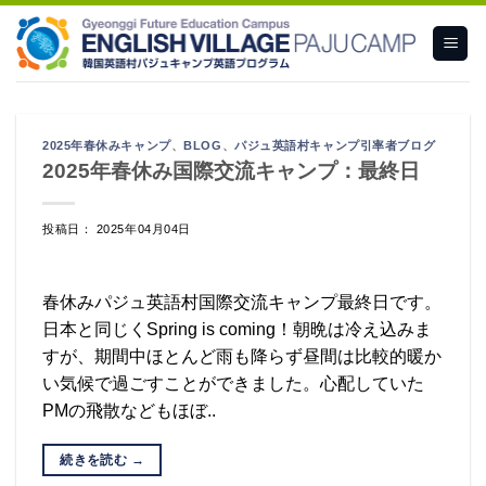
Skip
to
content
2025年春休みキャンプ
、
BLOG
、
パジュ英語村キャンプ引率者ブログ
2025年春休み国際交流キャンプ：最終日
投稿日： 2025年04月04日
春休みパジュ英語村国際交流キャンプ最終日です。
日本と同じくSpring is coming！朝晩は冷え込みま
すが、期間中ほとんど雨も降らず昼間は比較的暖か
い気候で過ごすことができました。心配していた
PMの飛散などもほぼ..
続きを読む
→