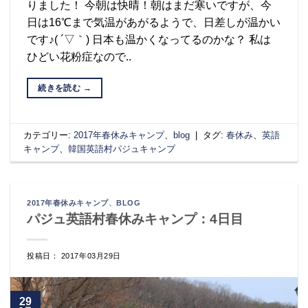
りました！ 今朝は快晴！朝はまだ寒いですが、今
日は16℃まで気温があがるようで、日差しが温かい
です♪( ´▽｀) 日本も温かくなってるのかな？ 私は
ひどい花粉症なので..
続きを読む
→
カテゴリー:
2017年春休みキャンプ
、
blog
|
タグ:
春休み
、
英語
キャンプ
、
韓国英語村パジュキャンプ
2017年春休みキャンプ
、
BLOG
パジュ英語村春休みキャンプ：4日目
投稿日： 2017年03月29日
29