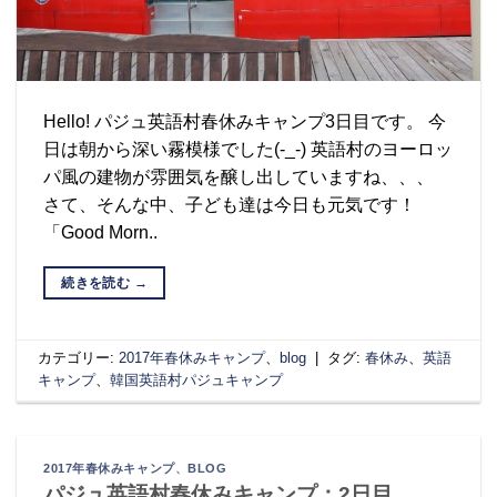
Hello! パジュ英語村春休みキャンプ3日目です。 今
日は朝から深い霧模様でした(-_-) 英語村のヨーロッ
パ風の建物が雰囲気を醸し出していますね、、、
さて、そんな中、子ども達は今日も元気です！
「Good Morn..
続きを読む
→
カテゴリー:
2017年春休みキャンプ
、
blog
|
タグ:
春休み
、
英語
キャンプ
、
韓国英語村パジュキャンプ
2017年春休みキャンプ
、
BLOG
パジュ英語村春休みキャンプ：2日目