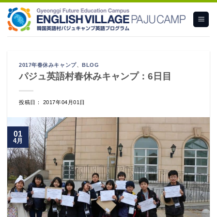
Skip
to
content
2017年春休みキャンプ
、
BLOG
パジュ英語村春休みキャンプ：6日目
投稿日： 2017年04月01日
01
4月