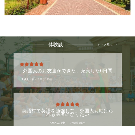
体験談
もっと見る
外国人のお友達ができた、充実した6日間
RTさん（女）
/
中学1年生
英語村で英語を勉強して、外国人も助けら
れる医者になりたい
KMさん（女）
/
小学校4年生