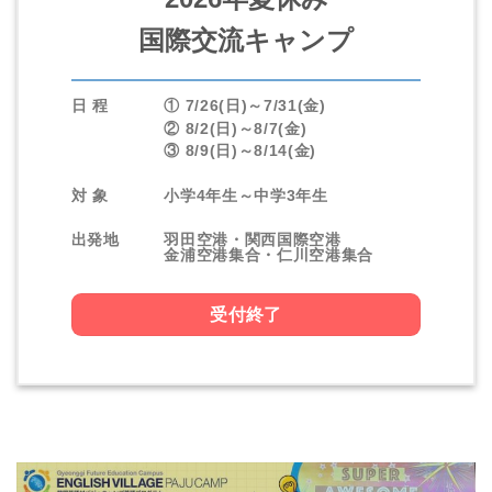
国際交流キャンプ
日 程
① 7/26(日)～7/31(金)
② 8/2(日)～8/7(金)
③ 8/9(日)～8/14(金)
対 象
小学4年生～中学3年生
出発地
羽田空港・関西国際空港
金浦空港集合・仁川空港集合
受付終了