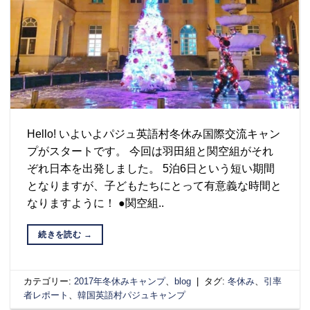
Hello! いよいよパジュ英語村冬休み国際交流キャン
プがスタートです。 今回は羽田組と関空組がそれ
ぞれ日本を出発しました。 5泊6日という短い期間
となりますが、子どもたちにとって有意義な時間と
なりますように！ ●関空組..
続きを読む
→
カテゴリー:
2017年冬休みキャンプ
、
blog
|
タグ:
冬休み
、
引率
者レポート
、
韓国英語村パジュキャンプ