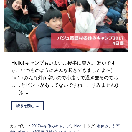
Hello! キャンプもいよいよ後半に突入。 寒いです
が、いつものようにみんな起きてきましたよ〜(
^ω^ ) みんな外が寒いので小走りで過ぎ去るのでち
ょっとピントがあってないですね、、すみません((
_ _ )).. ..
続きを読む
→
カテゴリー:
2017年冬休みキャンプ
、
blog
|
タグ:
冬休み
、
引率
者レポート
、
韓国英語村パジュキャンプ