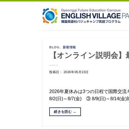
Skip
to
content
BLOG
、
新着情報
【オンライン説明会】
投稿日： 2026年05月15日
2026年夏休みは3つの日程で国際交流キャン
8/2(日)～8/7(金) ③ 8/9(日)～8/
続きを読む
→