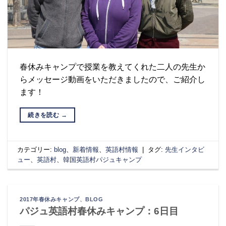
春休みキャンプで授業を教えてくれた二人の先生か
らメッセージ動画をいただきましたので、ご紹介し
ます！
続きを読む
→
カテゴリー:
blog
、
新着情報
、
英語村情報
|
タグ:
先生インタビ
ュー
、
英語村
、
韓国英語村パジュキャンプ
2017年春休みキャンプ
、
BLOG
パジュ英語村春休みキャンプ：6日目