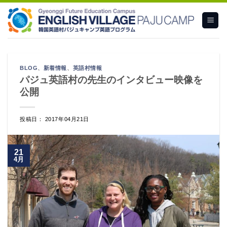
Skip
to
content
BLOG
、
新着情報
、
英語村情報
パジュ英語村の先生のインタビュー映像を
公開
投稿日： 2017年04月21日
21
4月