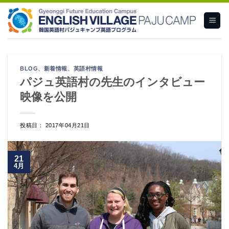
Skip
to
content
BLOG
、
新着情報
、
英語村情報
パジュ英語村の先生のインタビュー
映像を公開
投稿日： 2017年04月21日
21
4月