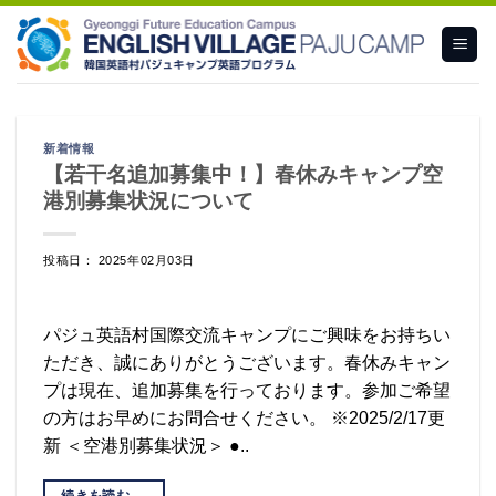
Skip
to
content
新着情報
【若干名追加募集中！】春休みキャンプ空
港別募集状況について
投稿日： 2025年02月03日
パジュ英語村国際交流キャンプにご興味をお持ちい
ただき、誠にありがとうございます。春休みキャン
プは現在、追加募集を行っております。参加ご希望
の方はお早めにお問合せください。 ※2025/2/17更
新 ＜空港別募集状況＞ ●..
続きを読む
→