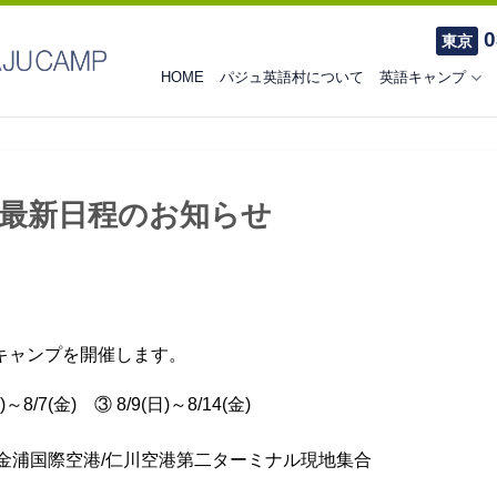
0
東京
HOME
パジュ英語村について
英語キャンプ
最新日程のお知らせ
流キャンプを開催します。
)～8/7(金) ③ 8/9(日)～8/14(金)
金浦国際空港/仁川空港第二ターミナル現地集合