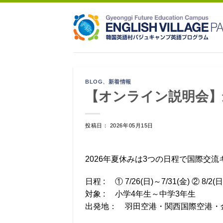
Skip
to
content
BLOG
、
新着情報
【オンライン説明会】
投稿日： 2026年05月15日
2026年夏休みは3つの日程で国際交
日程 : ① 7/26(日)～7/31(金) ② 8/2(日
対象 : 小学4年生～中学3年生
出発地： 羽田空港・関西国際空港・