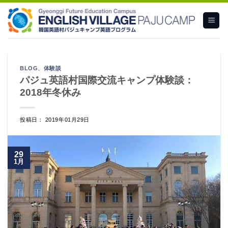
Skip
to
content
BLOG
、
体験談
パジュ英語村国際交流キャンプ体験談：
2018年冬休み
投稿日： 2019年01月29日
29
1月