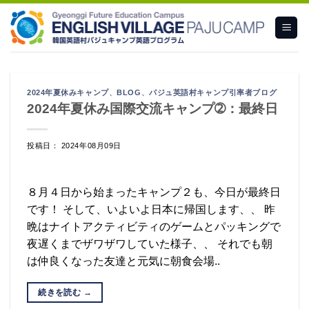
Skip
to
content
2024年夏休みキャンプ
、
BLOG
、
パジュ英語村キャンプ引率者ブログ
2024年夏休み国際交流キャンプ➁：最終日
投稿日： 2024年08月09日
８月４日から始まったキャンプ２も、今日が最終日
です！ そして、いよいよ日本に帰国します、、 昨
晩はナイトアクティビティのゲームとパッキングで
夜遅くまでザワザワしていた様子、、 それでも朝
は仲良くなった友達と元気に朝食会場..
続きを読む
→