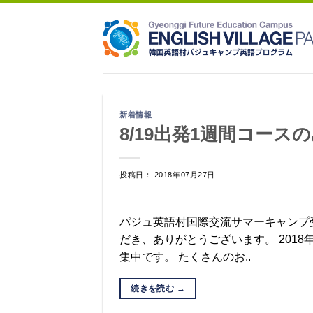
Skip
to
content
新着情報
8/19出発1週間コー
投稿日： 2018年07月27日
パジュ英語村国際交流サマーキャンプ
だき、ありがとうございます。 2018
集中です。 たくさんのお..
続きを読む
→