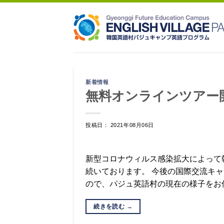
Skip
to
content
新着情報
無料オンラインツアー
投稿日： 2021年08月06日
新型コロナウィルス感染拡大によって
続いております。 今後の国際交流キ
ので、パジュ英語村の現在の様子をお伝
続きを読む
→