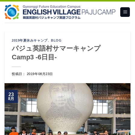
Skip
to
content
2019年夏休みキャンプ
、
BLOG
パジュ英語村サマーキャンプ
Camp3 -6日目-
投稿日： 2019年08月23日
23
8月