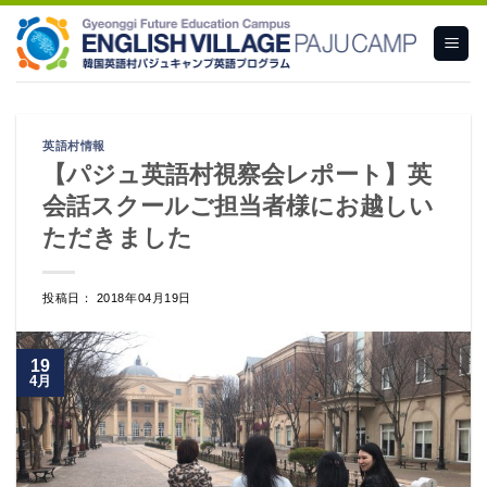
Skip
to
content
英語村情報
【パジュ英語村視察会レポート】英
会話スクールご担当者様にお越しい
ただきました
投稿日： 2018年04月19日
19
4月