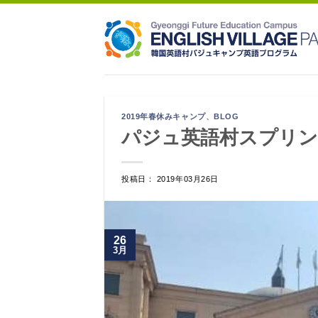
Skip
to
content
2019年春休みキャンプ
、
BLOG
パジュ英語村スプリン
投稿日： 2019年03月26日
26
3月