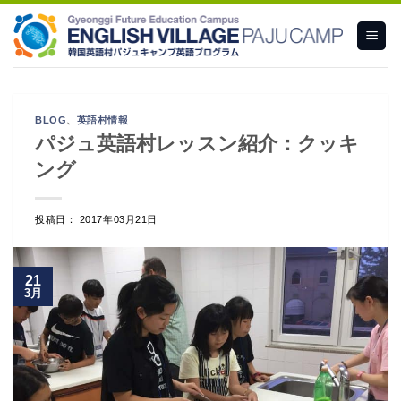
Skip
to
content
BLOG
、
英語村情報
パジュ英語村レッスン紹介：クッキ
ング
投稿日： 2017年03月21日
21
3月