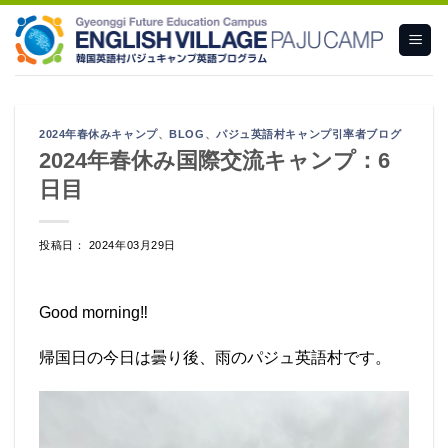
Skip
to
content
2024年春休みキャンプ
、
BLOG
、
パジュ英語村キャンプ引率者ブログ
2024年春休み国際交流キャンプ：6
日目
投稿日： 2024年03月29日
Good morning‼️
帰国日の今日は曇り後、雨のパジュ英語村です。