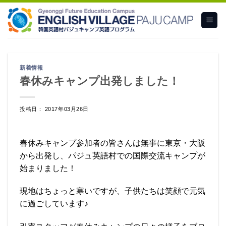
Skip
to
content
新着情報
春休みキャンプ出発しました！
投稿日： 2017年03月26日
春休みキャンプ参加者の皆さんは無事に東京・大阪
から出発し、パジュ英語村での国際交流キャンプが
始まりました！
現地はちょっと寒いですが、子供たちは笑顔で元気
に過ごしています♪