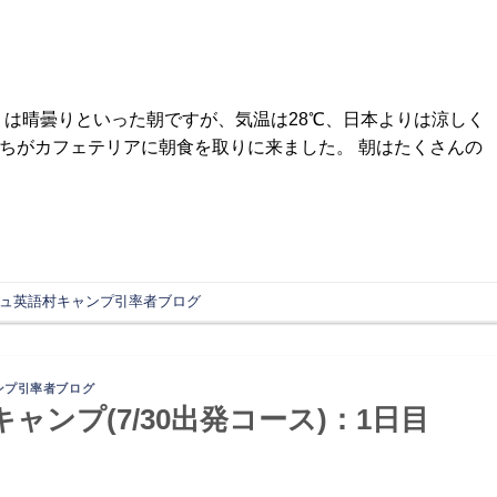
いうよりは晴曇りといった朝ですが、気温は28℃、日本よりは涼しく
たちがカフェテリアに朝食を取りに来ました。 朝はたくさんの
ュ英語村キャンプ引率者ブログ
ンプ引率者ブログ
キャンプ(7/30出発コース)：1日目