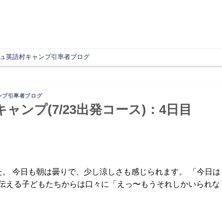
ュ英語村キャンプ引率者ブログ
ンプ引率者ブログ
キャンプ(7/23出発コース)：4日目
迎えました。 今日も朝は曇りで、少し涼しさも感じられます。 「今日は
と伝える子どもたちからは口々に「えっ〜もうそれしかいられな