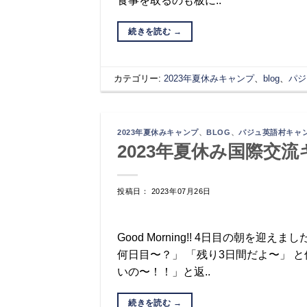
食事を取るのも板に..
続きを読む
→
カテゴリー:
2023年夏休みキャンプ
、
blog
、
パジ
2023年夏休みキャンプ
、
BLOG
、
パジュ英語村キャ
2023年夏休み国際交流
投稿日： 2023年07月26日
Good Morning!! 4日目の朝を
何日目〜？」 「残り3日間だよ〜」 
いの〜！！」と返..
続きを読む
→