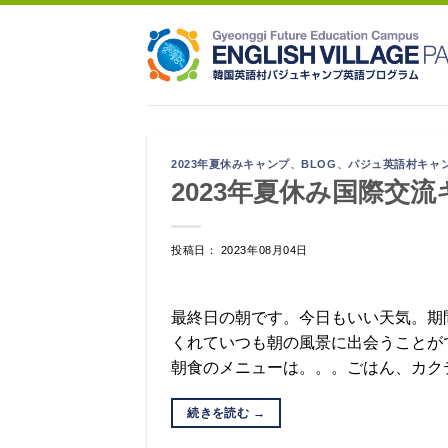
Skip
to
content
2023年夏休みキャンプ
、
BLOG
、
パジュ英語村キャ
2023年夏休み国際交流
投稿日： 2023年08月04日
最終日の朝です。今日もいい天気。期
くれていつも朝の風景に出会うことが
朝食のメニューは。。。ごはん、カクテ
続きを読む
→