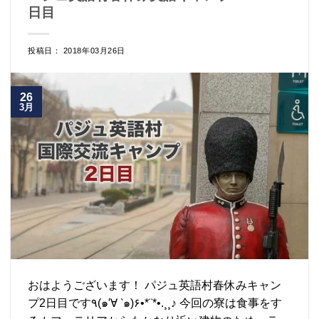
日目
投稿日： 2018年03月26日
26
3月
おはようございます！ パジュ英語村春休みキャン
プ2日目です٩(๑′∀ ‵๑)۶•*¨*•.¸¸♪ 今回の寮は食事をす