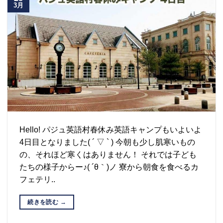
3月
Hello! パジュ英語村春休み英語キャンプもいよいよ
4日目となりました( ´ ▽ ` ) 今朝も少し肌寒いもの
の、それほど寒くはありません！ それでは子ども
たちの様子からー♪( ´θ｀)ノ 寮から朝食を食べるカ
フェテリ..
続きを読む
→