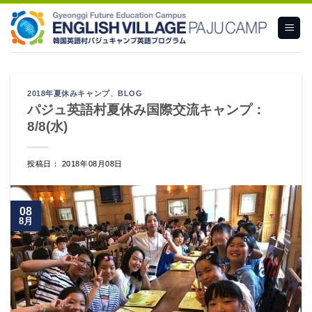
Skip
to
content
2018年夏休みキャンプ
、
BLOG
パジュ英語村夏休み国際交流キャンプ：
8/8(水)
投稿日： 2018年08月08日
08
8月