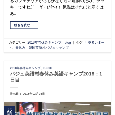
るカフェテリアからもかなり近い建物のため、ラッ
キーですね(｀・∀・)ﾉｲｪ-ｲ！ 気温はそれほど寒くは
あ..
続きを読む
→
カテゴリー:
2018年春休みキャンプ
、
blog
|
タグ:
引率者レポー
ト
、
春休み
、
韓国英語村パジュキャンプ
2018年春休みキャンプ
、
BLOG
パジュ英語村春休み英語キャンプ2018：1
日目
投稿日： 2018年03月25日
25
3月