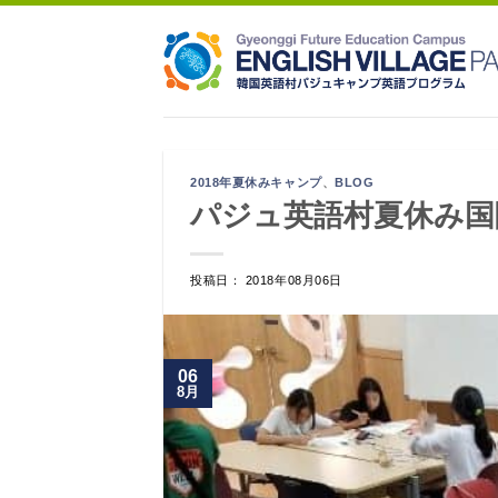
Skip
to
content
2018年夏休みキャンプ
、
BLOG
パジュ英語村夏休み国際
投稿日： 2018年08月06日
06
8月