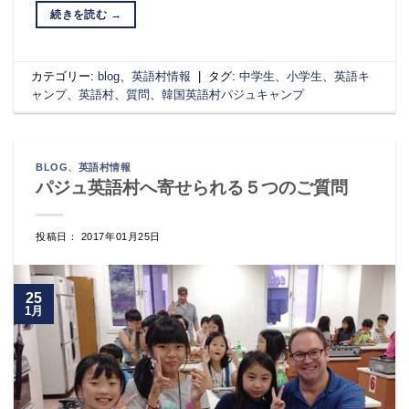
続きを読む
→
カテゴリー:
blog
、
英語村情報
|
タグ:
中学生
、
小学生
、
英語キ
ャンプ
、
英語村
、
質問
、
韓国英語村パジュキャンプ
BLOG
、
英語村情報
パジュ英語村へ寄せられる５つのご質問
投稿日： 2017年01月25日
25
1月