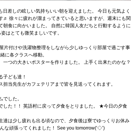
日に続きとても日差しの眩しい気持ちいい朝を迎えました。 今日も元気よく
す♬ 徐々に疲れが溜まってきていると思いますが、週末にも関
て朝食に向かいました。 自然に韓国人友だちと行動するように
る姿はとても微笑ましいです。
部屋片付けや洗濯物整理をしながら少しゆっくり部屋で過ごす事
一緒に各クラスへ移動。
、一つの大きいポスターを作りました。 上手く出来たのかな？
る子ども達！
ス担当先生がカフェテリアまで皆を見送ってくれます。
ムでした。
でした！！ 英語村に戻って夕食をとりました。 ★今日の夕食
生達は少し疲れも出る頃なので、夕食後は寮でゆっくりお休み
ってくれました！ See you tomorrow(‘◇’)ゞ