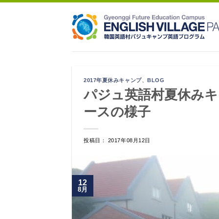
Skip
to
content
2017年夏休みキャンプ
、
BLOG
パジュ英語村夏休みキャ
ースの様子
投稿日： 2017年08月12日
12
8月