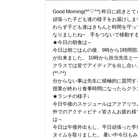
Good Morning(*^▽^*) 昨
頑張った子ども達の様子をお届けしま
わらず子ども達はきちんと時間を守っ
なりましたね~ 手をつないで移動す
★今日の朝食は～
今日は朝ごはんの後、9時から1時間
が出来ました。 10時から担当先生と
クラスでは皆でアイディアを出し合い
(*^-^*)
分からない事は先生に積極的に質問す
授業が終わり食事時間になったらクラ
★ランチの様子↓
今日午後のスケジュールはアクアリウ
外でのアクティビティ皆さんお疲れ様
は～
今日は午後外出もし、平日頑張った学
タイムを取りました。 暑い中今日もみんな頑張