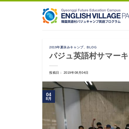
Skip
to
content
2019年夏休みキャンプ
、
BLOG
パジュ英語村サマーキャン
投稿日： 2019年08月04日
04
8月