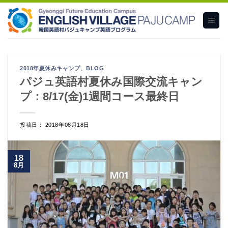
Skip
to
content
2018年夏休みキャンプ
、
BLOG
パジュ英語村夏休み国際交流キャン
プ：8/17(金)1週間コース最終日
投稿日： 2018年08月18日
18
8月