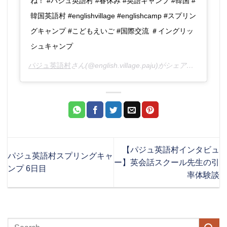
ね！ #パジュ英語村 #春休み #英語キャンプ #韓国 #
韓国英語村 #englishvillage #englishcamp #スプリン
グキャンプ #こどもえいご #国際交流 ＃イングリッ
シュキャンプ
パジュ英語村
さん(@english.village.paju)がシェアした投稿 –
【パジュ英語村インタビュ
パジュ英語村スプリングキャ
ー】英会話スクール先生の引
ンプ 6日目
率体験談