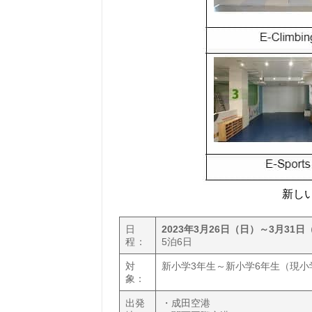
新し
日
2023年3月26日（日）～3月31日
程 ：
5泊6日
対
新小学3年生～新小学6年生（現小
象：
出発
・成田空港