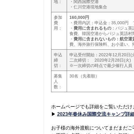
地：
・関西国際空港
・仁川空港現地集合
参加
160,000円
費
・費用内訳：申込金：35,000円 
用：
・
費用に含まれるもの
：パジュ英
食費、韓国空港からパジュ英語村
・
費用に含まれないもの：
航空運
費、海外旅行保険料、お小遣い、帰
申込
申込受付開始：2022年12月20日(
締
二次締切： 2020年2月28日(火)
切：
※一次締切の時点で最少催行人員
募集
30名（先着順）
人
数：
ホームページでも詳細をご覧いただけ
▶
2023年春休み国際交流キャンプ詳
お子様の海外渡航についてまだまだご