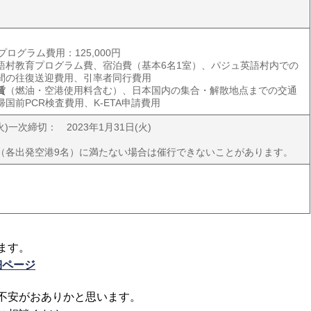
プログラム費用：125,000円
語村教育プログラム費、宿泊費（基本6名1室）、パジュ英語村内での
間の往復送迎費用、引率者同行費用
賃
（燃油・空港使用料含む）、日本国内の集合・解散地点までの交通
国前PCR検査費用、K-ETA申請費用
火)一次締切： 2023年1月31日(火)
（各出発空港9名）に満たない場合は催行できないことがあります。
ます。
細ページ
不安がおありかと思います。