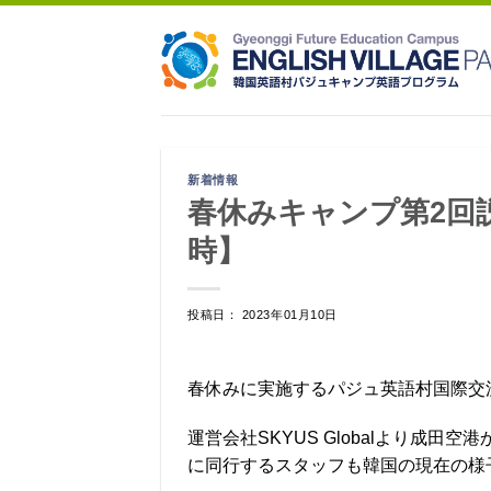
Skip
to
content
新着情報
春休みキャンプ第2回説
時】
投稿日： 2023年01月10日
春休みに実施するパジュ英語村国際交
運営会社SKYUS Globalより成
に同行するスタッフも韓国の現在の様