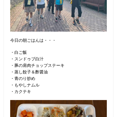
今日の朝ごはんは・・・
・白ご飯
・スンドゥブ白汁
・豚の肩肉チョップステーキ
・蒸し餃子＆酢醤油
・青のり炒め
・もやしナムル
・カクテキ