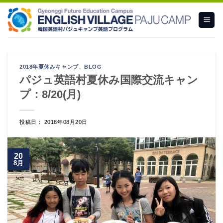
Skip
to
content
2018年夏休みキャンプ
、
BLOG
パジュ英語村夏休み国際交流キャン
プ：8/20(月)
投稿日： 2018年08月20日
20
8月