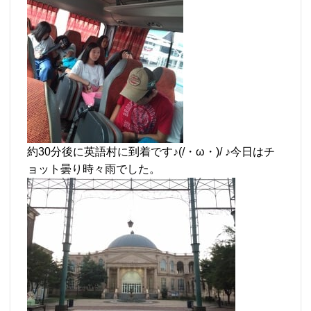
約30分後に英語村に到着です♪(/・ω・)/ ♪今日はチ
ョット曇り時々雨でした。