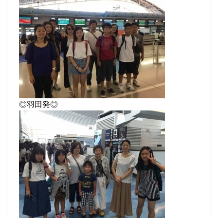
◎羽田発◎