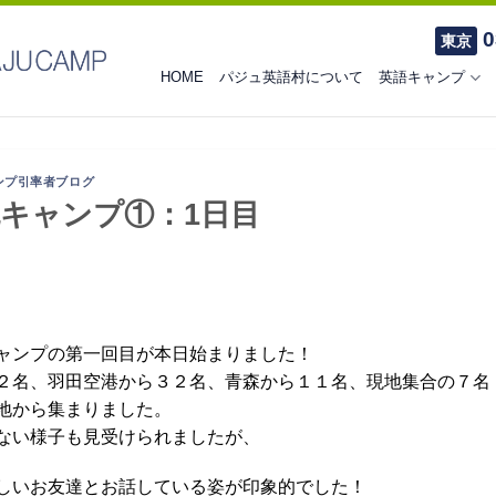
0
東京
HOME
パジュ英語村について
英語キャンプ
ンプ引率者ブログ
流キャンプ①：1日目
ャンプの第一回目が本日始まりました！
２名、羽田空港から３２名、青森から１１名、現地集合の７名
地から集まりました。
ない様子も見受けられましたが、
しいお友達とお話している姿が印象的でした！