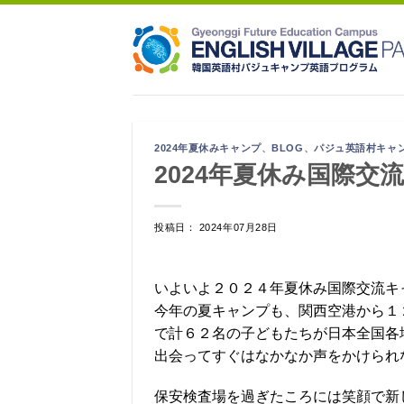
Skip
to
content
2024年夏休みキャンプ
、
BLOG
、
パジュ英語村キャ
2024年夏休み国際交
投稿日： 2024年07月28日
いよいよ２０２４年夏休み国際交流キ
今年の夏キャンプも、関西空港から１
で計６２名の子どもたちが日本全国各
出会ってすぐはなかなか声をかけられ
保安検査場を過ぎたころには笑顔で新