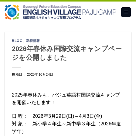
Skip
to
content
BLOG
、
新着情報
2026年春休み国際交流キャンプペー
ジを公開しました
投稿日： 2025年10月24日
2025年春休みも、パジュ英語村国際交流キャンプ
を開催いたします！
日 程： 2026年3月29日(日)～4月3日(金)
対 象： 新小学４年生～新中学３年生（2026年度
学年）