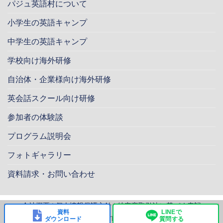
パジュ英語村について
小学生の英語キャンプ
中学生の英語キャンプ
学校向け海外研修
自治体・企業様向け海外研修
英会話スクール向け研修
参加者の体験談
プログラム説明会
フォトギャラリー
資料請求・お問い合わせ
会社概要
|
個人情報保護方針
|
特定商取引法に基づく表記
資料
LINEで
Copyright 2026 ©
SKYUS Corporation All rights reserved.
ダウンロード
質問する