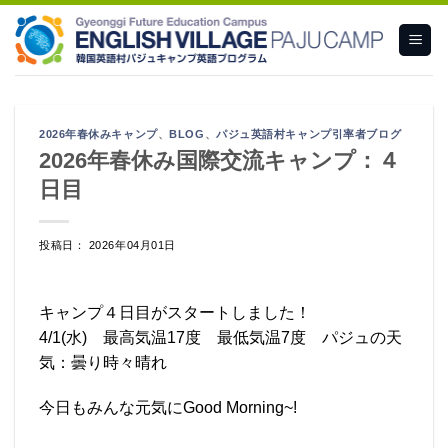
Skip
to
content
2026年春休みキャンプ
、
BLOG
、
パジュ英語村キャンプ引率者ブログ
2026年春休み国際交流キャンプ：４
日目
投稿日： 2026年04月01日
キャンプ４日目がスタートしました！
4/1(水) 最高気温17度 最低気温7度 パジュの天
気：曇り時々晴れ
今日もみんな元気にGood Morning~!