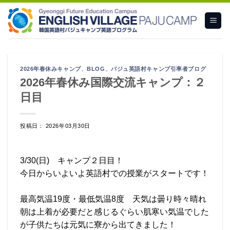
Skip
to
content
2026年春休みキャンプ
、
BLOG
、
パジュ英語村キャンプ引率者ブログ
2026年春休み国際交流キャンプ：２
日目
投稿日： 2026年03月30日
3/30(日) キャンプ２日目！
今日からいよいよ英語村での授業がスタートです！
最高気温19度・最低気温8度 天気は曇り時々晴れ
朝は上着が必要だと感じるぐらい肌寒い気温でした
が子供たちは元気に寮から出てきました！